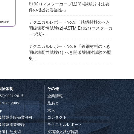
E1921(マスターカーブ法)(2)‐試験片寸法要
件の根拠と妥当性‐」
テクニカルレポートNo.9 「鉄鋼材料のへき
/05/28
開破壊靭性試験(2)‐ASTM E1921(マスターカ
ーブ法)‐」
テクニカルレポートNo.８「鉄鋼材料のへき
開破壊靭性試験(1)‐へき開破壊靭性試験の歴
史‐」
保証体制
その他
ISQ 9001:2015
企業情報
 17025:2005
足あと
ap
求人
機器製造販売業許可
コンタクト
機器製造業登録
テクニカルレポート
発優れた技術
投稿論文及び解説