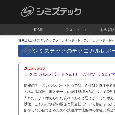
HOME
テストピース
材料試験
株式会社シミズテック
>
テクニカルレポート
>
テクニカルレポートNo.
シミズテックのテクニカルレポ
2025/05/28
テクニカルレポートNo.10 「ASTM E192
前報のテクニカルレポートNo.9では、ASTM E1921
を求める試験手順とデータの統計処理方法について説明した
入れた、よく考えられた規格であると思うが、その考え
以後、これらの仮説の根拠と妥当性について検討するが、本
依存しない値であるための試験片寸法要件の根拠と妥当