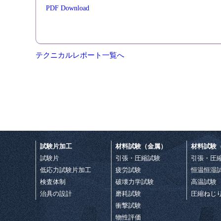
PDF Download
テクニカルレポート一覧へ
試験片加工
材料試験（金属）
材料試験
試験片
引張・圧縮試験
引張・圧
低応力試験片加工
疲労試験
恒温恒湿
検査体制
破壊力学試験
高温試験
治具の設計
磨耗試験
圧縮ねじ
衝撃試験
物性評価