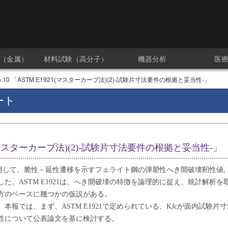
（金属）
材料試験（高分子）
機器分析
医
10 「ASTM E1921(マスターカーブ法)(2)‐試験片寸法要件の根拠と妥当性‐」
ート
1(マスターカーブ法)(2)‐試験片寸法要件の根拠と妥当性‐」
を適用して、脆性－延性遷移を示すフェライト鋼の弾塑性へき開破壊靭性値, K
。ASTM E1921は、へき開破壊の特徴を論理的に捉え、統計解析を
方のベースに幾つかの仮説がある。
報では、まず、ASTM E1921で定められている、KJcが面内試験片
性について公表論文を基に検討する。