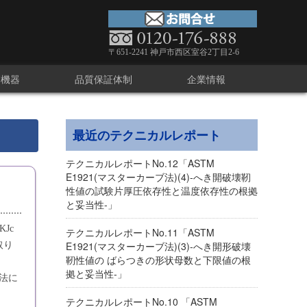
〒651-2241 神戸市西区室谷2丁目2-6
療機器
品質保証体制
企業情報
最近のテクニカルレポート
テクニカルレポートNo.12「ASTM
E1921(マスターカーブ法)(4)‐へき開破壊靭
性値の試験片厚圧依存性と温度依存性の根拠
と妥当性‐」
Jc
テクニカルレポートNo.11「ASTM
E1921(マスターカーブ法)(3)‐へき開形破壊
取り
靭性値の ばらつきの形状母数と下限値の根
拠と妥当性‐」
寸法に
テクニカルレポートNo.10 「ASTM