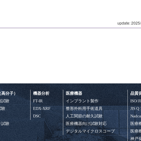
update: 2025
（高分子）
機器分析
医療機器
品質
縮試験
FT-IR
インプラント製作
ISO/J
試験
EDX-XRF
整形外科用手術道具
JIS Q
DSC
人工関節の耐久試験
Nadc
り試験
医療機器向け試験対応
医療
デジタルマイクロスコープ
医療
神戸