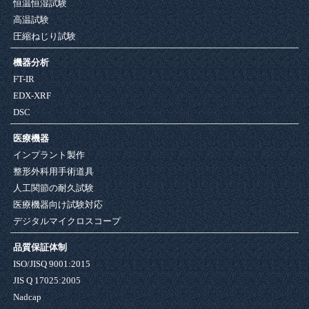
恒温恒湿試験
高温試験
圧縮ねじり試験
機器分析
FT-IR
EDX-XRF
DSC
医療機器
インプラント製作
整形外科用手術道具
人工関節の耐久試験
医療機器向け試験対応
デジタルマイクロスコープ
品質保証体制
ISO/JISQ 9001:2015
JIS Q 17025:2005
Nadcap