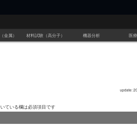
（金属）
材料試験（高分子）
機器分析
医
update: 2
いている欄は必須項目です