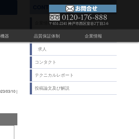
CONTENTS
企業情報
〒651-2241 神戸市西区室谷2丁目2-6
療機器
品質保証体制
企業情報
足あと
求人
コンタクト
テクニカルレポート
投稿論文及び解説
023/03/10
|