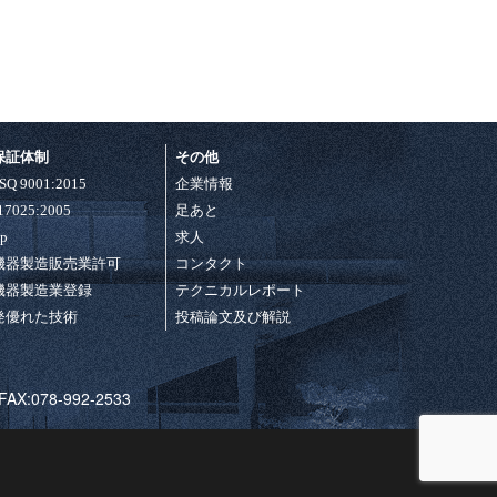
保証体制
その他
ISQ 9001:2015
企業情報
 17025:2005
足あと
ap
求人
機器製造販売業許可
コンタクト
機器製造業登録
テクニカルレポート
発優れた技術
投稿論文及び解説
:078-992-2533