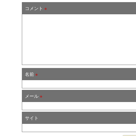
コメント
※
名前
※
メール
※
サイト