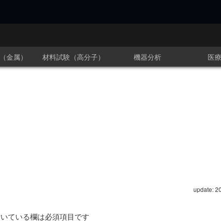
（金属）
材料試験（高分子）
機器分析
医
update: 2
いている欄は必須項目です