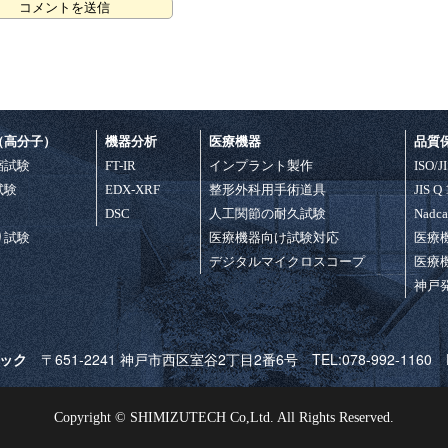
（高分子）
機器分析
医療機器
品質
縮試験
FT-IR
インプラント製作
ISO/J
試験
EDX-XRF
整形外科用手術道具
JIS Q
DSC
人工関節の耐久試験
Nadc
り試験
医療機器向け試験対応
医療
デジタルマイクロスコープ
医療
神戸
テック
〒651-2241 神戸市西区室谷2丁目2番6号 TEL:078-992-1160 FAX
Copyright © SHIMIZUTECH Co,Ltd. All Rights Reserved.