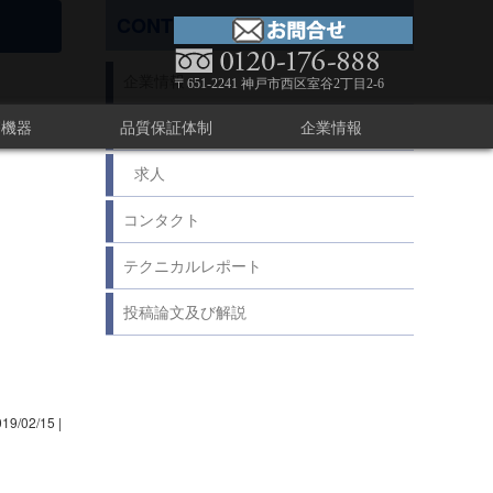
CONTENTS
企業情報
〒651-2241 神戸市西区室谷2丁目2-6
療機器
品質保証体制
企業情報
足あと
求人
コンタクト
テクニカルレポート
投稿論文及び解説
019/02/15
|