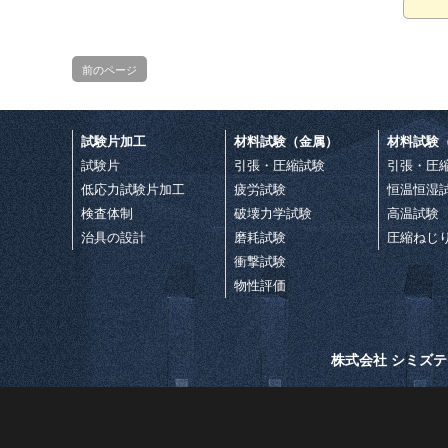
前のページ
試験片加工
材料試験（金属）
材料試験
試験片
引張・圧縮試験
引張・圧
低応力試験片加工
疲労試験
恒温恒湿
検査体制
破壊力学試験
高温試験
治具の設計
磨耗試験
圧縮ねじ
衝撃試験
物性評価
株式会社 シミズ