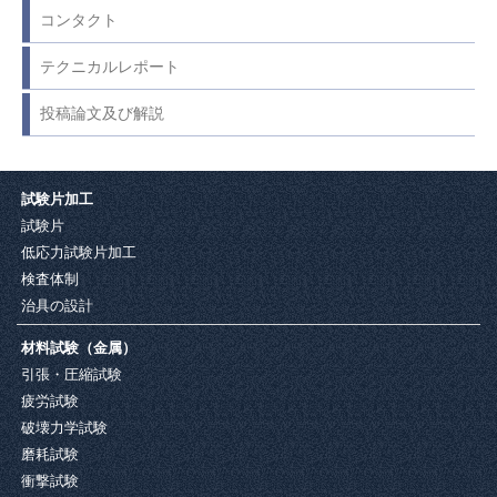
コンタクト
テクニカルレポート
投稿論文及び解説
試験片加工
試験片
低応力試験片加工
検査体制
治具の設計
材料試験（金属）
引張・圧縮試験
疲労試験
破壊力学試験
磨耗試験
衝撃試験