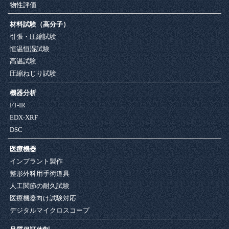
物性評価
材料試験（高分子）
引張・圧縮試験
恒温恒湿試験
高温試験
圧縮ねじり試験
機器分析
FT-IR
EDX-XRF
DSC
医療機器
インプラント製作
整形外科用手術道具
人工関節の耐久試験
医療機器向け試験対応
デジタルマイクロスコープ