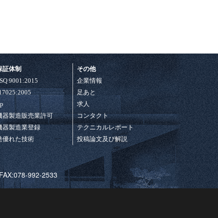
保証体制
その他
ISQ 9001:2015
企業情報
 17025:2005
足あと
ap
求人
機器製造販売業許可
コンタクト
機器製造業登録
テクニカルレポート
発優れた技術
投稿論文及び解説
:078-992-2533