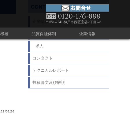
CONTENTS
企業情報
〒651-2241 神戸市西区室谷2丁目2-6
療機器
品質保証体制
企業情報
足あと
求人
コンタクト
テクニカルレポート
投稿論文及び解説
023/06/26
|