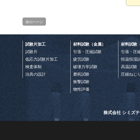
前のページ
試験片加工
材料試験（金属）
材料試験
試験片
引張・圧縮試験
引張・圧
低応力試験片加工
疲労試験
恒温恒湿
検査体制
破壊力学試験
高温試験
治具の設計
磨耗試験
圧縮ねじ
衝撃試験
物性評価
株式会社 シミズ