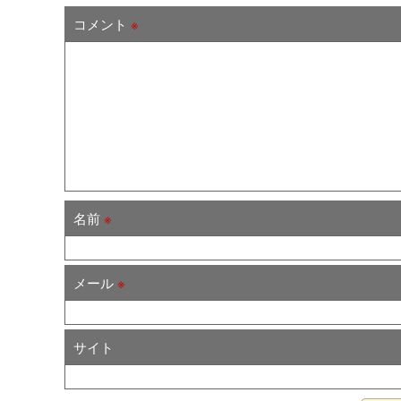
コメント
※
名前
※
メール
※
サイト