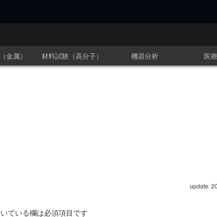
（金属）
材料試験（高分子）
機器分析
医
update: 2
いている欄は必須項目です