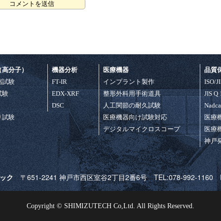
（高分子）
機器分析
医療機器
品質
縮試験
FT-IR
インプラント製作
ISO/J
試験
EDX-XRF
整形外科用手術道具
JIS Q
DSC
人工関節の耐久試験
Nadc
り試験
医療機器向け試験対応
医療
デジタルマイクロスコープ
医療
神戸
テック
〒651-2241 神戸市西区室谷2丁目2番6号 TEL:078-992-1160 FAX
Copyright © SHIMIZUTECH Co,Ltd. All Rights Reserved.