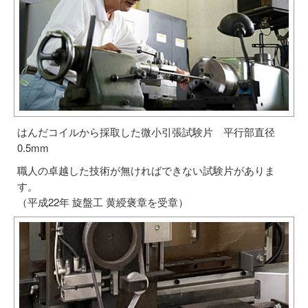
はんだコイルから採取した微小引張試験片 平行部直径
0.5mm
職人の卓越した技術が無ければできない試験片がありま
す。
（平成22年 旋盤工 黄綬褒章を受章）