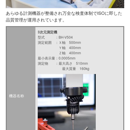
あらゆる計測機器が整備され万全な検査体制でISOに即した
品質管理が運用されています。
3次元測定機
型式 ：BH-V504
測定範囲 ：Ｘ軸 500mm
Ｙ軸 400mm
Ｚ軸 400mm
最小表示量：0.0005mm
測定物 ：最大高さ 510mm
最大質量 160kg
機器名称