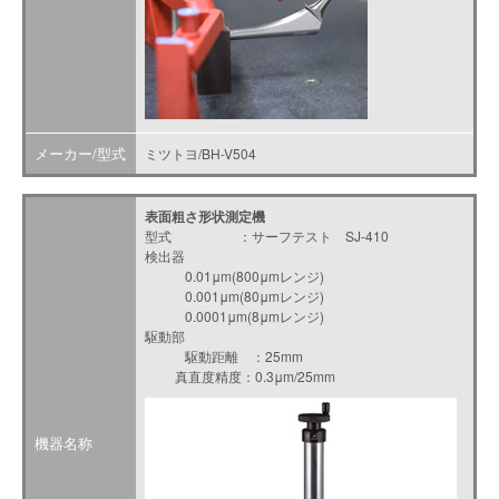
メーカー/型式
ミツトヨ/BH-V504
表面粗さ形状測定機
型式 ：サーフテスト SJ-410
検出器
0.01μm(800μmレンジ)
0.001μm(80μmレンジ)
0.0001μm(8μmレンジ)
駆動部
駆動距離 ：25mm
真直度精度：0.3μm/25mm
機器名称