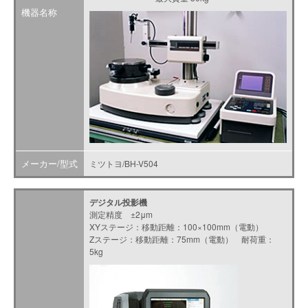
機器名称
メーカー/型式
ミツトヨ/BH-V504
デジタル投影機
測定精度 ±2μm
XYステージ：移動距離：100×100mm（電動）
Zステージ：移動距離：75mm（電動） 耐荷重：
5kg