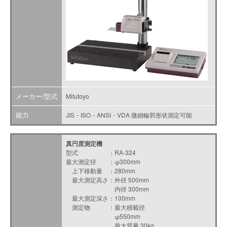
メーカー/型式
Mitutoyo
能力
JIS・ISO・ANSI・VDA 微細輪郭形状測定可能
真円度測定機
型式 ：RA-324
最大測定径 ：φ300mm
上下移動量 ：280mm
最大測定高さ：外径 500mm
内径 300mm
最大測定深さ：100mm
測定物 ：最大積載径
φ550mm
最大質量 30kg