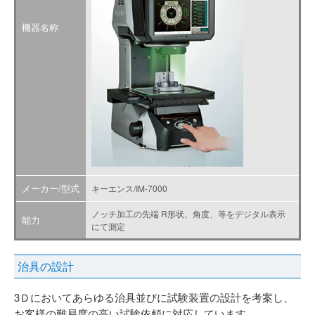
機器名称
メーカー/型式
キーエンス/IM-7000
ノッチ加工の先端 R形状、角度、等をデジタル表示
能力
にて測定
治具の設計
3Ｄにおいてあらゆる治具並びに試験装置の設計を考案し、
お客様の難易度の高い試験依頼に対応しています。