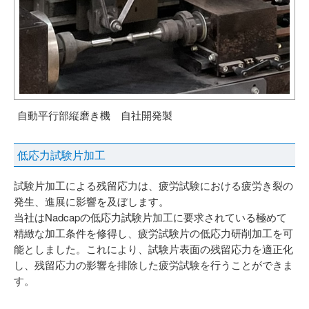
自動平行部縦磨き機 自社開発製
低応力試験片加工
試験片加工による残留応力は、疲労試験における疲労き裂の
発生、進展に影響を及ぼします。
当社はNadcapの低応力試験片加工に要求されている極めて
精緻な加工条件を修得し、疲労試験片の低応力研削加工を可
能としました。これにより、試験片表面の残留応力を適正化
し、残留応力の影響を排除した疲労試験を行うことができま
す。