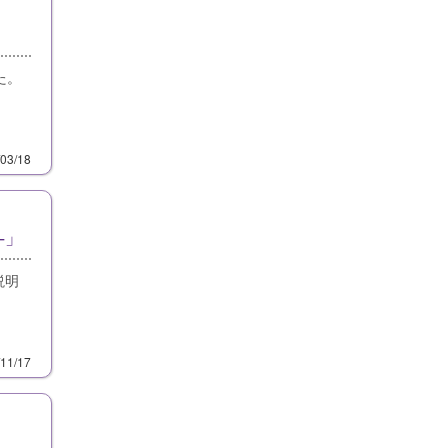
た。
/03/18
‐」
説明
/11/17