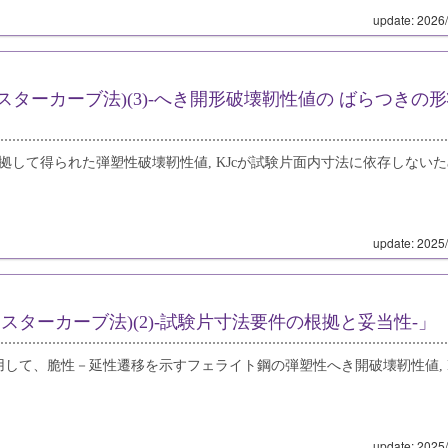
update: 2026
1(マスターカーブ法)(3)‐へき開形破壊靭性値の ばらつきの
1に準拠して得られた弾塑性破壊靭性値, KJcが試験片面内寸法に依存しない
update: 2025
1(マスターカーブ法)(2)‐試験片寸法要件の根拠と妥当性‐」
を適用して、脆性－延性遷移を示すフェライト鋼の弾塑性へき開破壊靭性値, K
update: 2025