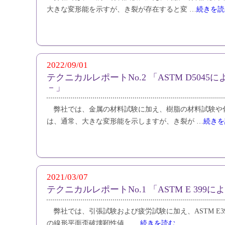
大きな変形能を示すが、き裂が存在すると変 …
続きを読
2022/09/01
テクニカルレポートNo.2 「ASTM D5045に
－」
弊社では、金属の材料試験に加え、樹脂の材料試験
は、通常、大きな変形能を示しますが、き裂が …
続きを
2021/03/07
テクニカルレポートNo.1 「ASTM E 39
弊社では、引張試験および疲労試験に加え、ASTM E39
の線形平面歪破壊靭性値、 …
続きを読む