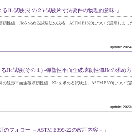
によるJIc試験(その２)‐試験片寸法要件の物理的意味‐」
靭性値、JIcを求める試験法の規格、ASTM E1820について説明しまし
update: 2024
によるJIc試験(その１) ‐弾塑性平面歪破壊靭性値JIcの求め方
料の線形平面歪破壊靭性値、KIcを求める試験法、ASTM E399について
update: 2023
改訂のフォロー －ASTM E399-22の改訂内容－」