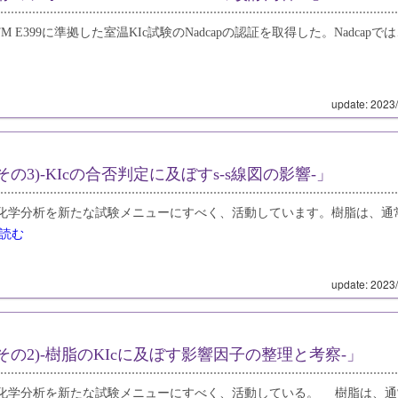
E399に準拠した室温KIc試験のNadcapの認証を取得した。Nadcapで
update: 2023
その3)‐KIcの合否判定に及ぼすs-s線図の影響‐」
化学分析を新たな試験メニューにすべく、活動しています。樹脂は、通
読む
update: 2023
(その2)‐樹脂のKIcに及ぼす影響因子の整理と考察‐」
化学分析を新たな試験メニューにすべく、活動している。 樹脂は、通