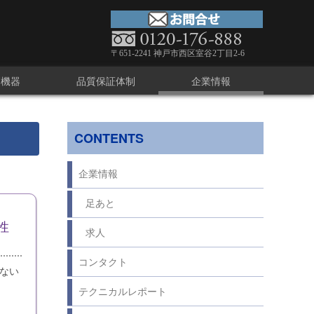
〒651-2241 神戸市西区室谷2丁目2-6
療機器
品質保証体制
企業情報
CONTENTS
企業情報
足あと
性
求人
コンタクト
しない
テクニカルレポート