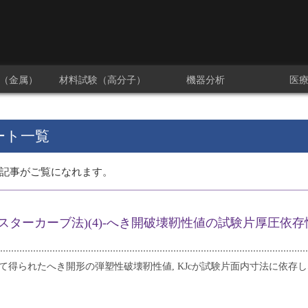
（金属）
材料試験（高分子）
機器分析
医
ート一覧
記事がご覧になれます。
1(マスターカーブ法)(4)‐へき開破壊靭性値の試験片厚圧依存
拠して得られたへき開形の弾塑性破壊靭性値, KJcが試験片面内寸法に依存