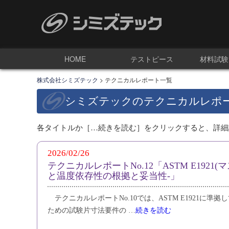
HOME
テストピース
材料試験
株式会社シミズテック
>
テクニカルレポート一覧
シミズテックのテクニカルレポ
各タイトルか［…続きを読む］をクリックすると、詳細
2026/02/26
テクニカルレポートNo.12「ASTM E192
と温度依存性の根拠と妥当性‐」
テクニカルレポートNo.10では、ASTM E1921に準
ための試験片寸法要件の …
続きを読む