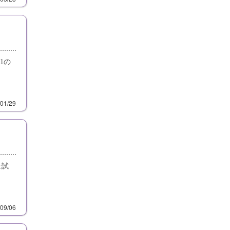
1の
/01/29
c試
/09/06