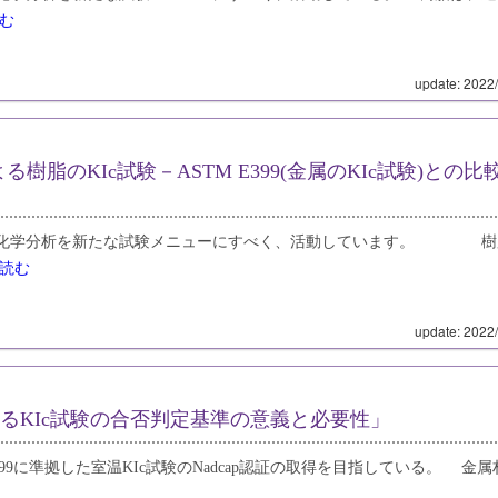
む
update: 2022
よる樹脂のKIc試験－ASTM E399(金属のKIc試験)との比
や化学分析を新たな試験メニューにすべく、活動しています。 樹
読む
update: 2022
9によるKIc試験の合否判定基準の意義と必要性」
9に準拠した室温KIc試験のNadcap認証の取得を目指している。 金属