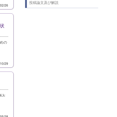
投稿論文及び解説
/02/26
形状
ための
/10/29
Jc
/05/28