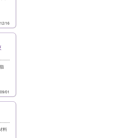
/12/16
較
脂
/09/01
材料