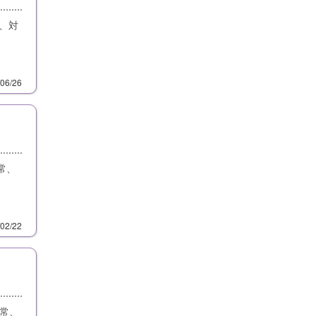
は、対
/06/26
常、
/02/22
常、