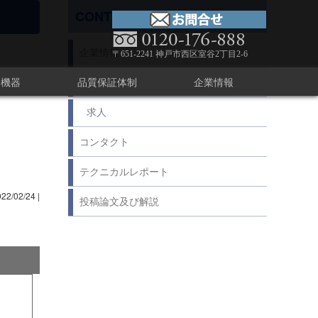
CONTENTS
企業情報
〒651-2241 神戸市西区室谷2丁目2-6
療機器
品質保証体制
企業情報
足あと
求人
コンタクト
テクニカルレポート
022/02/24
|
投稿論文及び解説