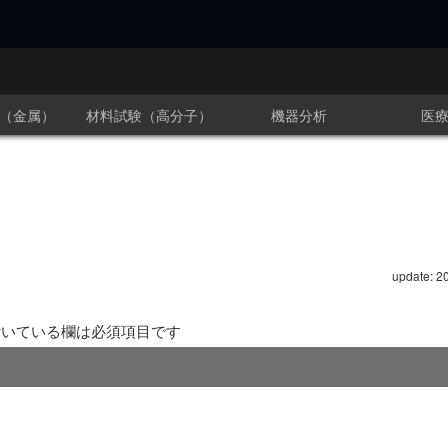
（金属）
材料試験（高分子）
機器分析
医
update: 2
いている欄は必須項目です