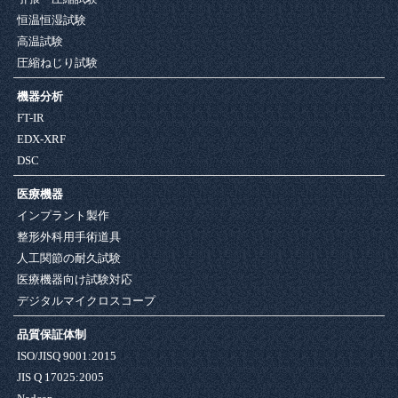
恒温恒湿試験
高温試験
圧縮ねじり試験
機器分析
FT-IR
EDX-XRF
DSC
医療機器
インプラント製作
整形外科用手術道具
人工関節の耐久試験
医療機器向け試験対応
デジタルマイクロスコープ
品質保証体制
ISO/JISQ 9001:2015
JIS Q 17025:2005