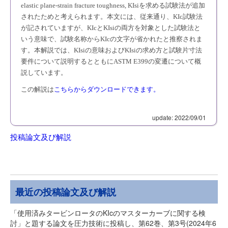
elastic plane-strain fracture toughness, KIsiを求める試験法が追加
されたためと考えられます。本文には、従来通り、KIc試験法
が記されていますが、KIcとKIsiの両方を対象とした試験法と
いう意味で、試験名称からKIcの文字が省かれたと推察されま
す。本解説では、KIsiの意味およびKIsiの求め方と試験片寸法
要件について説明するとともにASTM E399の変遷について概
説しています。
この解説は
こちらからダウンロードできます。
update: 2022/09/01
投稿論文及び解説
最近の投稿論文及び解説
「使用済みタービンロータのKIcのマスターカーブに関する検
討」と題する論文を圧力技術に投稿し、第62巻、第3号(2024年6