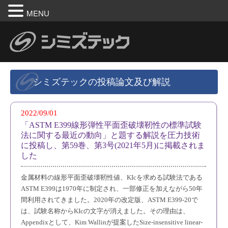
MENU
シミズテックの投稿論文及び解説
2022/09/01
「ASTM E399線形弾性平面歪破壊靭性の標準試験
法に関する最近の動向」と題する解説を圧力技術
に投稿し、第59巻、第3号(2021年5月)に掲載されま
した
金属材料の線形平面歪破壊靭性値、KIcを求める試験法である
ASTM E399は1970年に制定され、一部修正を加えながら50年
間利用されてきました。2020年の改定版、ASTM E399-20で
は、試験名称からKIcの文字が消えました。その理由は、
Appendixとして、Kim Wallinが提案したSize-insensitive linear-