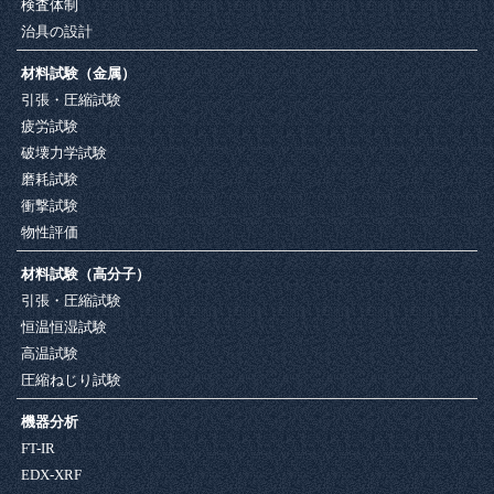
検査体制
治具の設計
材料試験（金属）
引張・圧縮試験
疲労試験
破壊力学試験
磨耗試験
衝撃試験
物性評価
材料試験（高分子）
引張・圧縮試験
恒温恒湿試験
高温試験
圧縮ねじり試験
機器分析
FT-IR
EDX-XRF